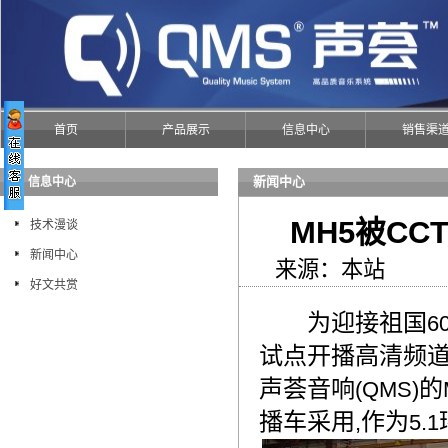
首页
产品展示
信息中心
销售渠
新闻中心
信息中心
MH5被C
技术漫谈
新闻中心
来源：本站 发布
好文共赏
为迎接祖国
6
试点开播高清频
声荟音响
的
(QMS)
播车采用
作为
,
5.1